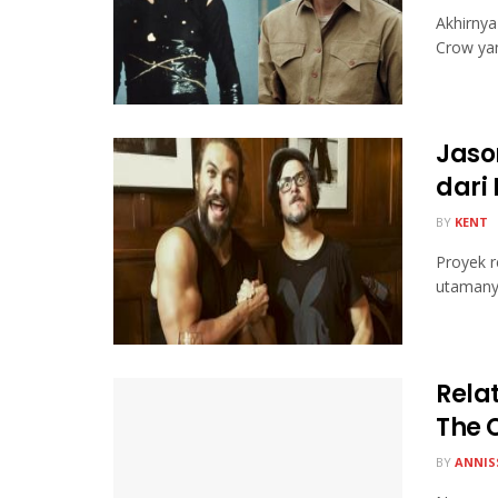
Akhirny
Crow yan
Jaso
dari
BY
KENT
Proyek r
utamany
Rela
The 
BY
ANNIS