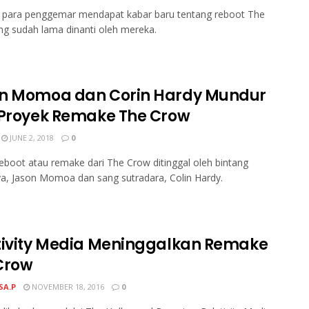
a para penggemar mendapat kabar baru tentang reboot The
g sudah lama dinanti oleh mereka.
n Momoa dan Corin Hardy Mundur
 Proyek Remake The Crow
JUNE 2, 2018
0
eboot atau remake dari The Crow ditinggal oleh bintang
a, Jason Momoa dan sang sutradara, Colin Hardy.
tivity Media Meninggalkan Remake
Crow
SA.P
NOVEMBER 18, 2016
0