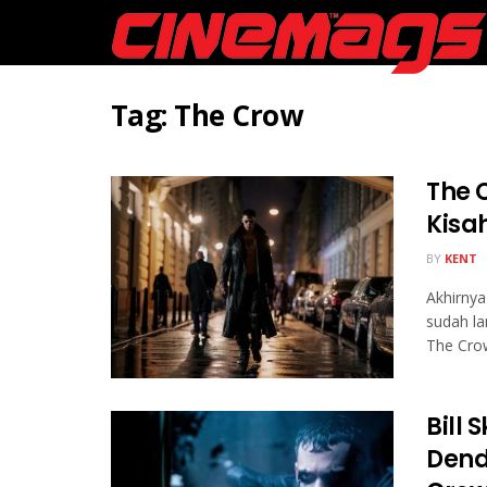
Tag:
The Crow
The 
Kisa
BY
KENT
Akhirnya
sudah la
The Cro
Bill
Dend