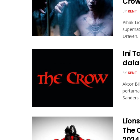
Cro
BY
KENT
Pihak Li
supernat
Draven.
Ini 
dala
BY
KENT
Aktor Bi
pertama 
Sanders.
Lion
The 
2024