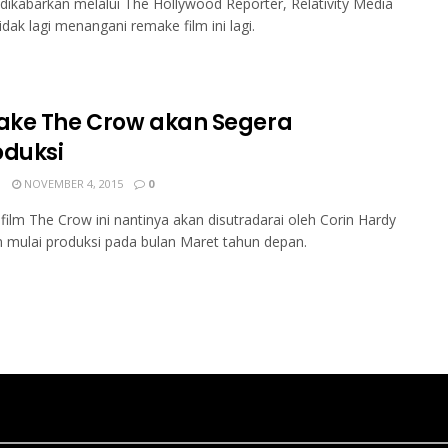
ikabarkan melalui The Hollywood Reporter, Relativity Media
tidak lagi menangani remake film ini lagi.
ke The Crow akan Segera
oduksi
N
NOVEMBER 4, 2015
0
ilm The Crow ini nantinya akan disutradarai oleh Corin Hardy
 mulai produksi pada bulan Maret tahun depan.