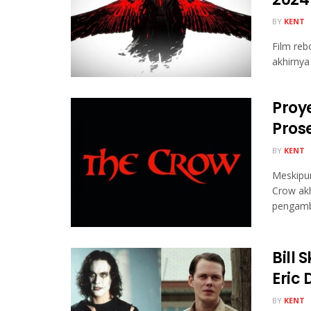
BY
KENT
Film reb
akhirnya
Proy
Pros
BY
KENT
Meskipun
Crow akh
pengamb
Bill
Eric
BY
KENT