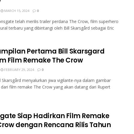
w
MARCH 15, 2024
0
onsgate telah merilis trailer perdana The Crow, film superhero
ural terbaru yang dibintangi oleh Bill Skarsgård sebagai Eric
Tampilan Pertama Bill Skarsgard
m Film Remake The Crow
FEBRUARY 29, 2024
0
ll Skarsgård menyalurkan jiwa vigilante-nya dalam gambar
dari film remake The Crow yang akan datang dari Rupert
sgate Siap Hadirkan Film Remake
Crow dengan Rencana Rilis Tahun