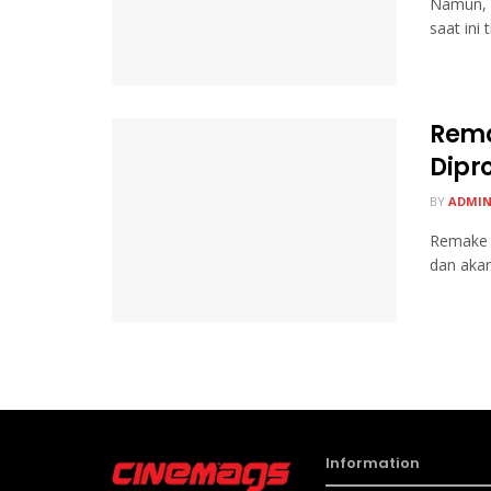
Namun, d
saat ini 
Rema
Dipr
BY
ADMI
Remake f
dan akan
Information