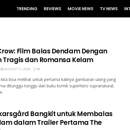
TRENDING
REVIEWS
MOVIE NEWS
TV NEWS
IN
Crow: Film Balas Dendam Dengan
h Tragis dan Romansa Kelam
AUGUST 17, 2024
0
 kita bisa melihat untuk pertama kalinya gambaran ulang yang
ma ditunggu-tunggu dari buku komik superhero supranatural,
w.
 Skarsgård Bangkit untuk Membalas
am dalam Trailer Pertama The