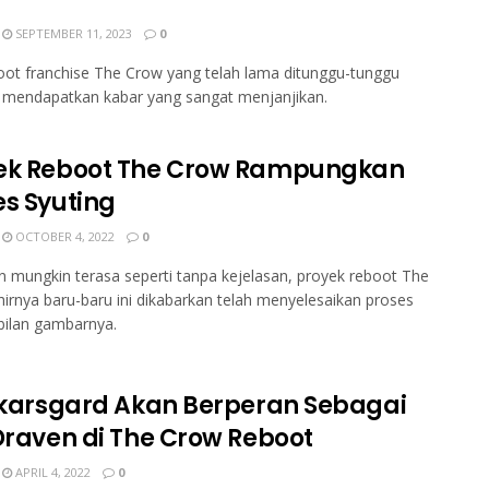
SEPTEMBER 11, 2023
0
oot franchise The Crow yang telah lama ditunggu-tunggu
 mendapatkan kabar yang sangat menjanjikan.
ek Reboot The Crow Rampungkan
es Syuting
OCTOBER 4, 2022
0
 mungkin terasa seperti tanpa kejelasan, proyek reboot The
irnya baru-baru ini dikabarkan telah menyelesaikan proses
ilan gambarnya.
 Skarsgard Akan Berperan Sebagai
 Draven di The Crow Reboot
APRIL 4, 2022
0