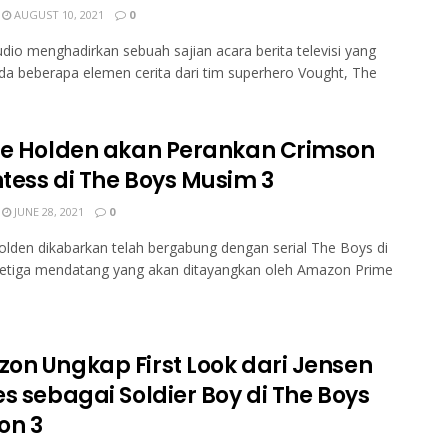
AUGUST 10, 2021
0
udio menghadirkan sebuah sajian acara berita televisi yang
 beberapa elemen cerita dari tim superhero Vought, The
ie Holden akan Perankan Crimson
tess di The Boys Musim 3
JUNE 28, 2021
0
olden dikabarkan telah bergabung dengan serial The Boys di
etiga mendatang yang akan ditayangkan oleh Amazon Prime
on Ungkap First Look dari Jensen
s sebagai Soldier Boy di The Boys
on 3