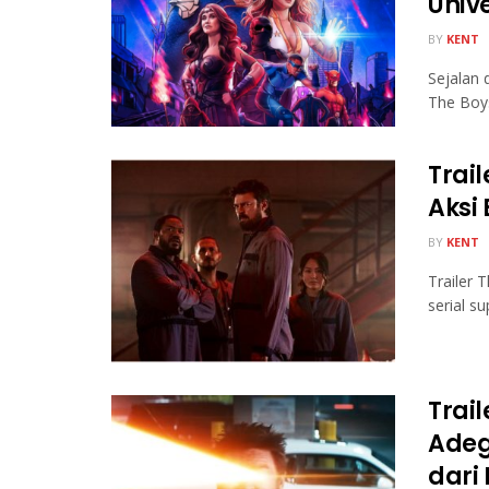
Univ
BY
KENT
Sejalan
The Boys
Trai
Aksi
BY
KENT
Trailer 
serial s
Trai
Adeg
dari