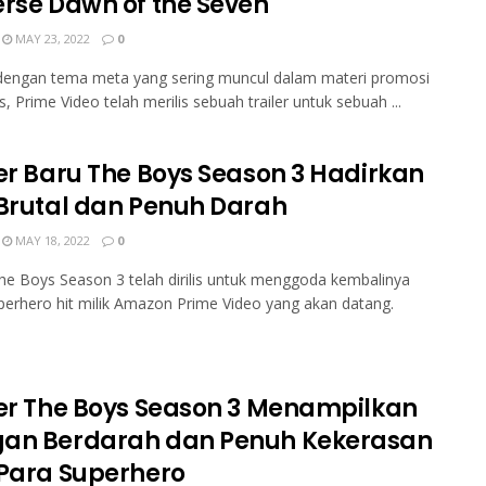
erse Dawn of the Seven
MAY 23, 2022
0
 dengan tema meta yang sering muncul dalam materi promosi
, Prime Video telah merilis sebuah trailer untuk sebuah ...
ler Baru The Boys Season 3 Hadirkan
 Brutal dan Penuh Darah
MAY 18, 2022
0
The Boys Season 3 telah dirilis untuk menggoda kembalinya
uperhero hit milik Amazon Prime Video yang akan datang.
ler The Boys Season 3 Menampilkan
an Berdarah dan Penuh Kekerasan
 Para Superhero