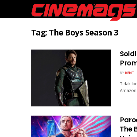
Tag:
The Boys Season 3
Sold
Prom
BY
KENT
Tidak la
Amazon P
Paro
The B