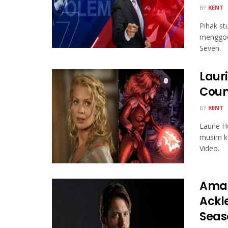
BY
KENT
Pihak st
menggoda
Seven.
Laur
Coun
BY
KENT
Laurie H
musim k
Video.
Amaz
Ackle
Seas