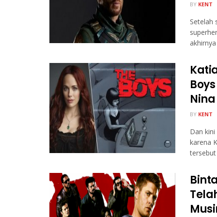
BY
KENT
Setelah
superher
akhirnya .
Kati
Boys
Nina
BY
KENT
Dan kini
karena K
tersebut 
Bint
Tela
Musi