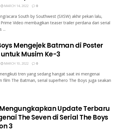
MARCH 14, 2022
0
ng/acara South by Southwest (SXSW) akhir pekan lalu,
rime Video membagikan teaser trailer perdana dari serial
 ...
Boys Mengejek Batman di Poster
 untuk Musim Ke-3
MARCH 10, 2022
0
engikuti tren yang sedang hangat saat ini mengenai
n film The Batman, serial superhero The Boys juga seakan
Mengungkapkan Update Terbaru
enai The Seven di Serial The Boys
on 3