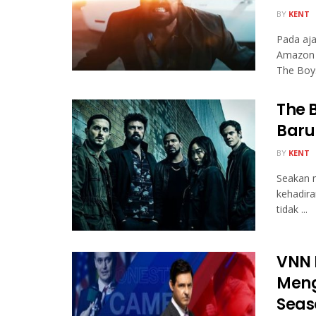
BY
KENT
Pada aja
Amazon P
The Boys
The 
Baru
BY
KENT
Seakan m
kehadira
tidak ...
VNN 
Meng
Seas