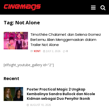
Tag:
Not Alone
Timothée Chalamet dan Selena Gomez
Bertemu Alien Menggemaskan dalam
Trailer Not Alone
BY
KENT
JULY 2, 2026
0
[elfsight_youtube_gallery id="2"]
Recent
Poster Practical Magic 2 Ungkap
Kembalinya Sandra Bullock dan Nicole
Kidman sebagai Duo Penyihir Ikonik
AUGUST 10, 2026