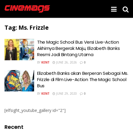
Tag:
Ms. Frizzle
The Magic School Bus Versi Live-Action
Akhirnya Bergerak Maju, Elizabeth Banks
Resmi Jadi Bintang Utama
BY
KENT
JUNE 26, 2026
0
Elizabeth Banks akan Berperan Sebagai Ms.
Frizzle di Film Live-Action The Magic School
Bus
BY
KENT
JUNE 29, 2020
0
[elfsight_youtube_gallery id="2"]
Recent