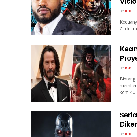
Vicio
BY
KENT
Keduany
Circle, m
Kean
Proy
BY
KENT
Bintang 
memberik
komik ...
Seri
Dike
BY
KENT