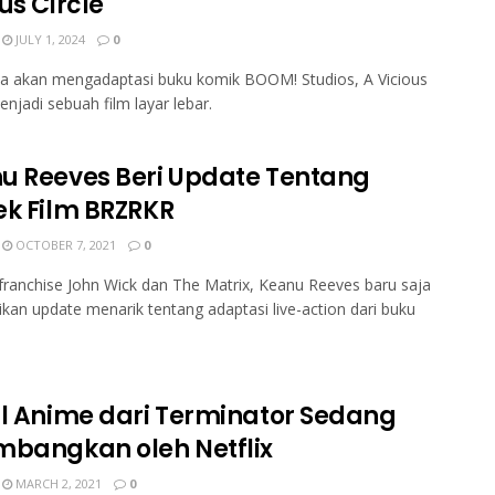
us Circle
JULY 1, 2024
0
a akan mengadaptasi buku komik BOOM! Studios, A Vicious
enjadi sebuah film layar lebar.
u Reeves Beri Update Tentang
ek Film BRZRKR
OCTOBER 7, 2021
0
franchise John Wick dan The Matrix, Keanu Reeves baru saja
an update menarik tentang adaptasi live-action dari buku
al Anime dari Terminator Sedang
mbangkan oleh Netflix
MARCH 2, 2021
0