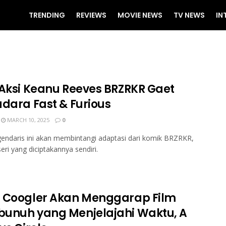
TRENDING
REVIEWS
MOVIE NEWS
TV NEWS
IN
 Aksi Keanu Reeves BRZRKR Gaet
adara Fast & Furious
MARCH 10, 2025
0
gendaris ini akan membintangi adaptasi dari komik BRZRKR,
eri yang diciptakannya sendiri.
 Coogler Akan Menggarap Film
unuh yang Menjelajahi Waktu, A