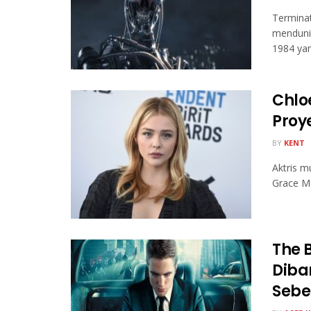
Termina
mendunia
1984 yang
Chlo
Proy
BY
KENT
Aktris m
Grace Mo
The 
Diba
Seb