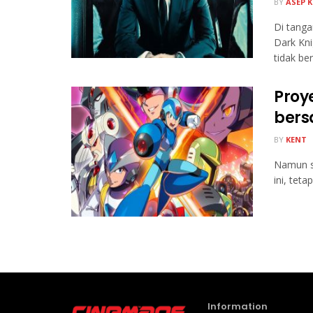
BY
ASEP 
Di tang
Dark Kni
tidak ber
Proy
bers
BY
KENT
Namun s
ini, tet
Information