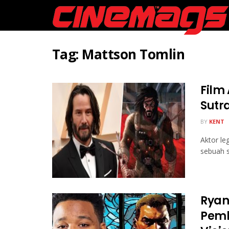
Tag:
Mattson Tomlin
Film
Sutr
BY
KENT
Aktor le
sebuah s
Ryan
Pemb