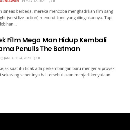
KURNIAWAN
MAY 12, 2020
0
an sineas berbeda, mereka mencoba menghadirkan film sang
ght (versi live-action) menurut tone yang diinginkannya. Tapi
lebihan ...
ek Film Mega Man Hidup Kembali
ama Penulis The Batman
JANUARY 24, 2020
0
ejak saat itu tidak ada perkembangan baru mengenai proyek
api sekarang sepertinya hal tersebut akan menjadi kenyataan