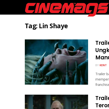
Tag:
Lin Shaye
Trail
Ungk
Manu
BY
KENT
Trailer b
memperl
franchise
Trail
Tero