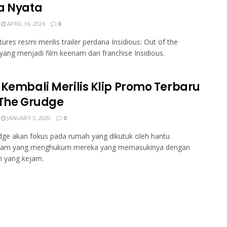
a Nyata
APRIL 16, 2026
0
tures resmi merilis trailer perdana Insidious: Out of the
 yang menjadi film keenam dari franchise Insidious.
 Kembali Merilis Klip Promo Terbaru
 The Grudge
JANUARY 3, 2020
0
ge akan fokus pada rumah yang dikutuk oleh hantu
am yang menghukum mereka yang memasukinya dengan
n yang kejam.