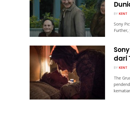
Duni
BY
KENT
Sony Pic
Further,
Sony
dari
BY
KENT
The Grud
pendend
kematia