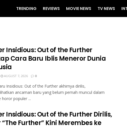
TRENDING
REVIEWS
MOVIE NEWS
TV NEWS
IN
er Insidious: Out of the Further
ap Cara Baru Iblis Meneror Dunia
sia
AUGUST 7, 2026
0
aru Insidious: Out of the Further akhirnya dirilis,
ihatkan ancaman baru yang belum pernah muncul dalam
 horor populer ...
er Insidious: Out of the Further Dirilis,
r “The Further” Kini Merembes ke