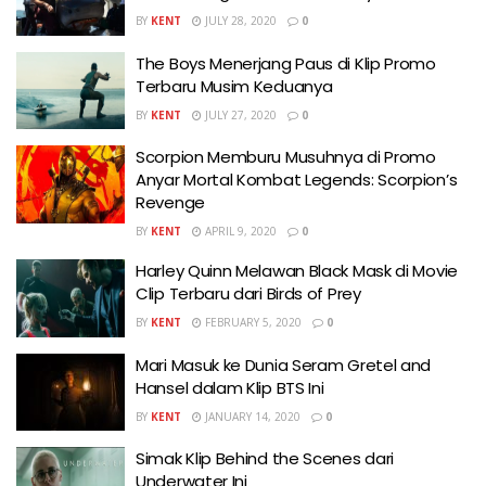
BY
KENT
JULY 28, 2020
0
The Boys Menerjang Paus di Klip Promo
Terbaru Musim Keduanya
BY
KENT
JULY 27, 2020
0
Scorpion Memburu Musuhnya di Promo
Anyar Mortal Kombat Legends: Scorpion’s
Revenge
BY
KENT
APRIL 9, 2020
0
Harley Quinn Melawan Black Mask di Movie
Clip Terbaru dari Birds of Prey
BY
KENT
FEBRUARY 5, 2020
0
Mari Masuk ke Dunia Seram Gretel and
Hansel dalam Klip BTS Ini
BY
KENT
JANUARY 14, 2020
0
Simak Klip Behind the Scenes dari
Underwater Ini