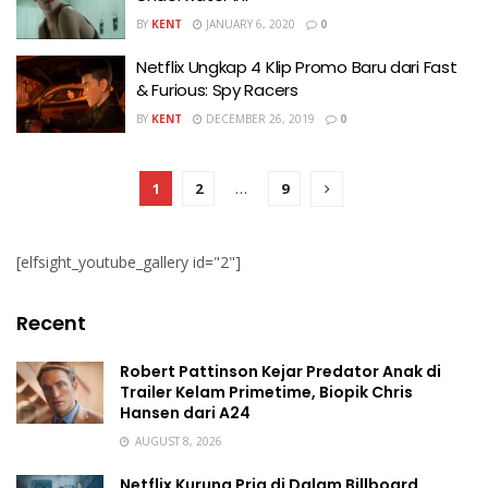
BY
KENT
JANUARY 6, 2020
0
Netflix Ungkap 4 Klip Promo Baru dari Fast
& Furious: Spy Racers
BY
KENT
DECEMBER 26, 2019
0
1
2
…
9
[elfsight_youtube_gallery id="2"]
Recent
Robert Pattinson Kejar Predator Anak di
Trailer Kelam Primetime, Biopik Chris
Hansen dari A24
AUGUST 8, 2026
Netflix Kurung Pria di Dalam Billboard