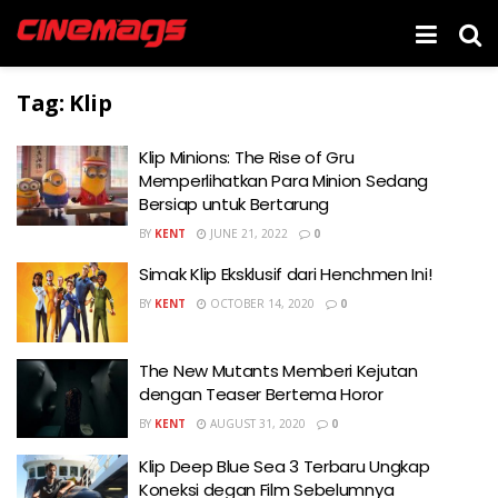
Tag:
Klip
Klip Minions: The Rise of Gru
Memperlihatkan Para Minion Sedang
Bersiap untuk Bertarung
BY
KENT
JUNE 21, 2022
0
Simak Klip Eksklusif dari Henchmen Ini!
BY
KENT
OCTOBER 14, 2020
0
The New Mutants Memberi Kejutan
dengan Teaser Bertema Horor
BY
KENT
AUGUST 31, 2020
0
Klip Deep Blue Sea 3 Terbaru Ungkap
Koneksi degan Film Sebelumnya