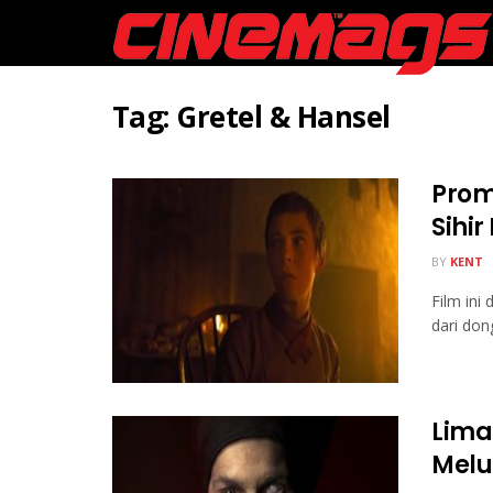
Tag:
Gretel & Hansel
Prom
Sihir
BY
KENT
Film ini
dari dong
Lima
Melu