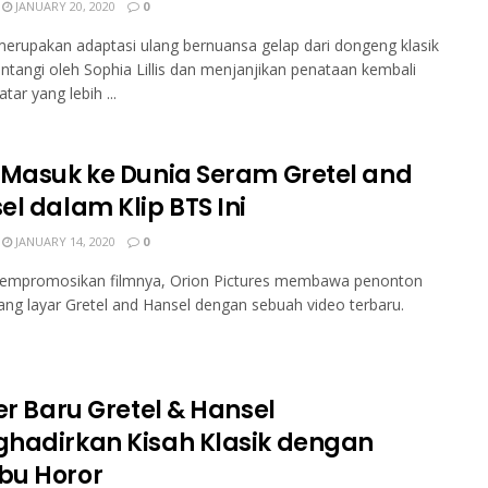
JANUARY 20, 2020
0
 merupakan adaptasi ulang bernuansa gelap dari dongeng klasik
intangi oleh Sophia Lillis dan menjanjikan penataan kembali
tar yang lebih ...
 Masuk ke Dunia Seram Gretel and
el dalam Klip BTS Ini
JANUARY 14, 2020
0
empromosikan filmnya, Orion Pictures membawa penonton
ang layar Gretel and Hansel dengan sebuah video terbaru.
er Baru Gretel & Hansel
hadirkan Kisah Klasik dengan
u Horor