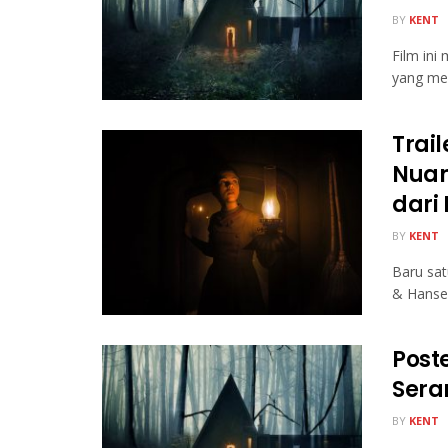
BY
KENT
Film ini
yang men
Trai
Nuan
dari
BY
KENT
Baru sat
& Hansel,
Post
Sera
BY
KENT