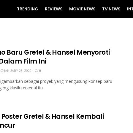
TRENDING
REVIEWS
MOVIE NEWS
TV NEWS
IN
o Baru Gretel & Hansel Menyoroti
 Dalam Film Ini
JANUARY 28, 2020
0
 digambarkan sebagai proyek yang mengusung konsep baru
eng klasik terkenal itu.
 Poster Gretel & Hansel Kembali
ncur