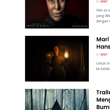
BY
KENT
Film ini
yang dib
dengan la
Mari
Hans
BY
KENT
Untuk m
ke belak
Trail
Meng
Bumb