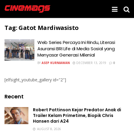
Tag:
Gatot Mardiwasisto
Web Series Percaya Ini Rindu, Literasi
Asuransi BRI Life di Media Sosial yang
Menyasar Generasi Milenial
BY
ASEP KURNIAWAN
DECEMBER 13, 2019
0
[elfsight_youtube_gallery id="2"]
Recent
Robert Pattinson Kejar Predator Anak di
Trailer Kelam Primetime, Biopik Chris
Hansen dari A24
AUGUST 8, 2026