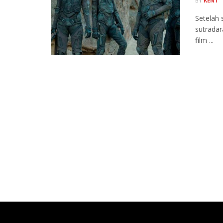
BY
KENT
Setelah 
sutradar
film ...