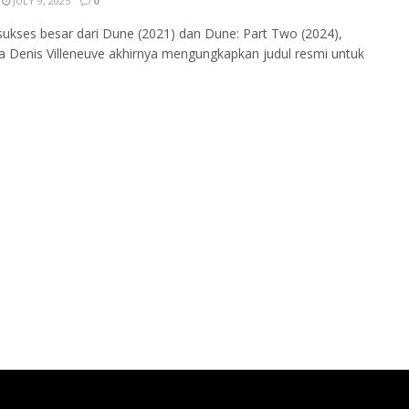
JULY 9, 2025
0
sukses besar dari Dune (2021) dan Dune: Part Two (2024),
a Denis Villeneuve akhirnya mengungkapkan judul resmi untuk