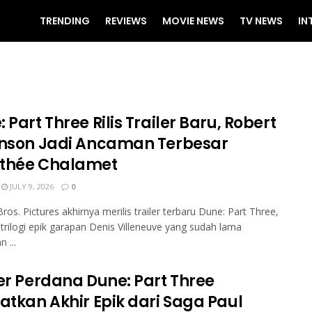
TRENDING
REVIEWS
MOVIE NEWS
TV NEWS
IN
 Part Three Rilis Trailer Baru, Robert
inson Jadi Ancaman Terbesar
thée Chalamet
JULY 9, 2026
0
ros. Pictures akhirnya merilis trailer terbaru Dune: Part Three,
trilogi epik garapan Denis Villeneuve yang sudah lama
n ...
ler Perdana Dune: Part Three
ratkan Akhir Epik dari Saga Paul