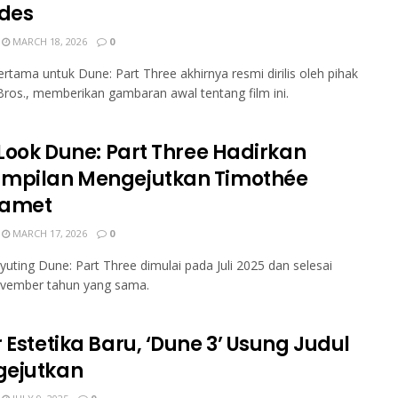
ides
MARCH 18, 2026
0
pertama untuk Dune: Part Three akhirnya resmi dirilis oleh pihak
ros., memberikan gambaran awal tentang film ini.
 Look Dune: Part Three Hadirkan
mpilan Mengejutkan Timothée
lamet
MARCH 17, 2026
0
yuting Dune: Part Three dimulai pada Juli 2025 dan selesai
vember tahun yang sama.
 Estetika Baru, ‘Dune 3’ Usung Judul
ejutkan