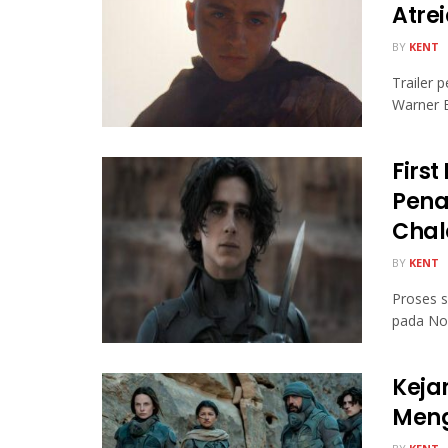
Atre
BY
KENT
Trailer 
Warner B
First
Pena
Cha
BY
KENT
Proses s
pada No
Kejar
Meng