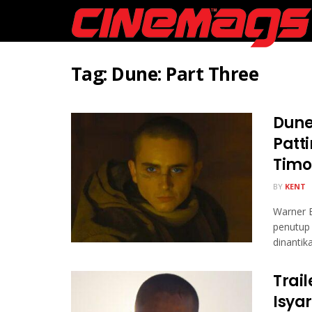
Tag:
Dune: Part Three
Dune:
Patt
Timo
BY
KENT
Warner B
penutup 
dinantika
Trai
Isya