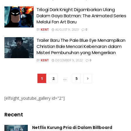
Trilogi Dark Knight Digambarkan Ulang
Dalam Gaya Batman: The Animated Series
Melalui Fan Art Baru
BY
KENT
AUGUST 9, 2023
0
Trailer Baru The Pale Blue Eye Menampilkan
Christian Bale Mencari Kebenaran dalam
Misteri Pembunuhan yang Mengerikan
BY
KENT
DECEMBER 9, 2022
0
1
2
…
5
[elfsight_youtube_gallery id="2"]
Recent
Netflix Kurung Pria di Dalam Billboard