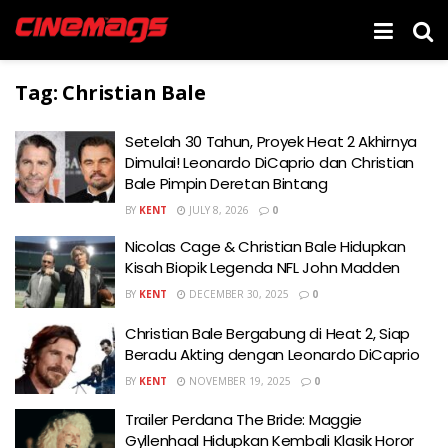
Tag:
Christian Bale
Setelah 30 Tahun, Proyek Heat 2 Akhirnya
Dimulai! Leonardo DiCaprio dan Christian
Bale Pimpin Deretan Bintang
BY
KENT
JULY 8, 2026
0
Nicolas Cage & Christian Bale Hidupkan
Kisah Biopik Legenda NFL John Madden
BY
KENT
DECEMBER 30, 2025
0
Christian Bale Bergabung di Heat 2, Siap
Beradu Akting dengan Leonardo DiCaprio
BY
KENT
NOVEMBER 19, 2025
0
Trailer Perdana The Bride: Maggie
Gyllenhaal Hidupkan Kembali Klasik Horor