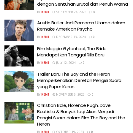
dengan Sentuhan Brutal dan Penuh Warna
BY
KENT
SEPTEMBER 24, 2025
0
Austin Butler Jadi Pemeran Utama dalam
Remake American Psycho
BY
KENT
DECEMBER 13, 2024
0
Film Maggie Gyllenhaal, The Bride
Mendapatkan Tanggal Rilis Baru
BY
KENT
JULY 12, 2024
0
Trailer Baru The Boy and the Heron
Memperkenalkan Deretan Pengisi Suara
yang Super Keren
BY
KENT
NOVEMBER 6, 2023
0
Christian Bale, Florence Pugh, Dave
Bautista & Banyak Lagi Akan Menjadi
Pengisi Suara dalam Film The Boy and the
Heron
BY
KENT
OCTOBER 19, 2023
0