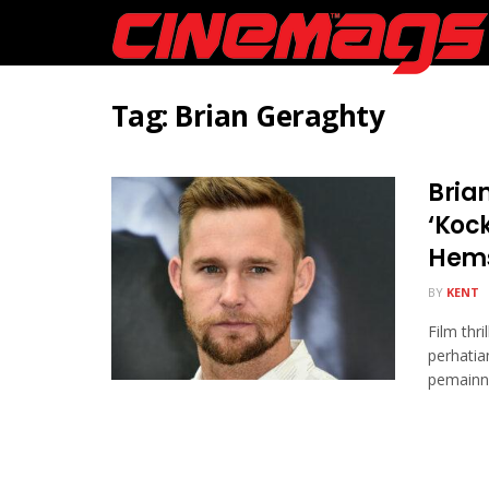
Tag:
Brian Geraghty
Bria
‘Kock
Hem
BY
KENT
Film thr
perhati
pemainn