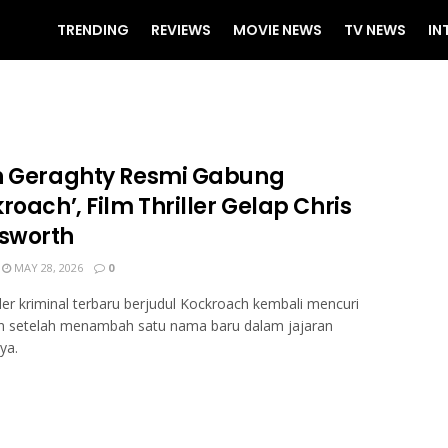
TRENDING
REVIEWS
MOVIE NEWS
TV NEWS
IN
n Geraghty Resmi Gabung
roach’, Film Thriller Gelap Chris
sworth
MAY 28, 2026
0
iller kriminal terbaru berjudul Kockroach kembali mencuri
an setelah menambah satu nama baru dalam jajaran
ya.