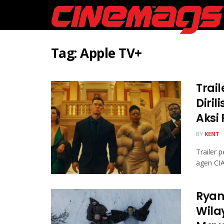
Tag:
Apple TV+
Trai
Diri
Aksi
BY
KENT
Trailer
agen CI
Ryan
Wila