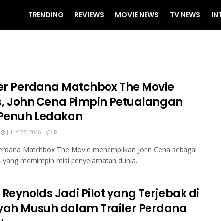
TRENDING
REVIEWS
MOVIE NEWS
TV NEWS
IN
ler Perdana Matchbox The Movie
lis, John Cena Pimpin Petualangan
 Penuh Ledakan
JULY 27, 2026
0
 perdana Matchbox The Movie menampilkan John Cena sebagai
A yang memimpin misi penyelamatan dunia.
 Reynolds Jadi Pilot yang Terjebak di
yah Musuh dalam Trailer Perdana