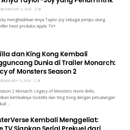
t Anya Taylor-Joy yang Penuh Intrik
FEBRUARY 5, 2026
0
ucky menghadirkan Anya Taylor-Joy sebagai penipu ulung
riller heist produksi Apple TV+.
illa dan King Kong Kembali
guncang Dunia di Trailer Monarch:
cy of Monsters Season 2
JANUARY 15, 2026
0
Season 2 Monarch: Legacy of Monsters resmi dirilis,
lkan kembalinya Godzilla dan King Kong dengan petualangan
ull ...
terVerse Kembali Menggeliat:
 TV Siapkan Serial Prekuel dari