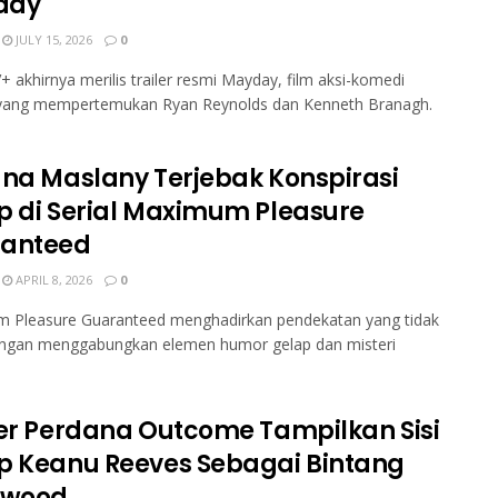
day
JULY 15, 2026
0
+ akhirnya merilis trailer resmi Mayday, film aksi-komedi
 yang mempertemukan Ryan Reynolds dan Kenneth Branagh.
ana Maslany Terjebak Konspirasi
p di Serial Maximum Pleasure
anteed
APRIL 8, 2026
0
 Pleasure Guaranteed menghadirkan pendekatan yang tidak
engan menggabungkan elemen humor gelap dan misteri
ler Perdana Outcome Tampilkan Sisi
p Keanu Reeves Sebagai Bintang
ywood