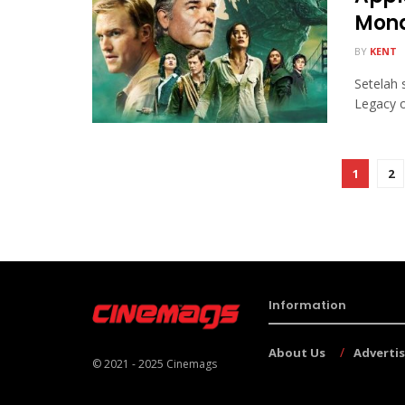
Mona
BY
KENT
Setelah 
Legacy o
1
2
Information
About Us
Adverti
© 2021 - 2025
Cinemags