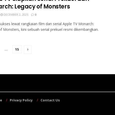
rch: Legacy of Monsters
DECEMBER 2, 2025
0
sukses lewat rangkaian film dan serial Apple TV Monarch:
f Monsters, kini sebuah serial prekuel resmi dikembangkan.
…
15
se
Privacy Policy
Contact Us