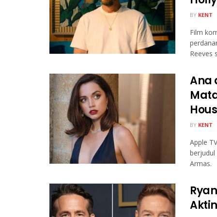
BY
KENT
Film kom
perdana
Reeves 
Ana 
Mata
Hous
BY
KENT
Apple T
berjudul
Armas.
Ryan
Akti