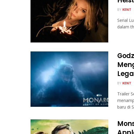
Heis
BY
KENT
Serial L
dalam th
Godz
Meng
Lega
BY
KENT
Trailer 
menampi
baru di Sk
Mons
Apple