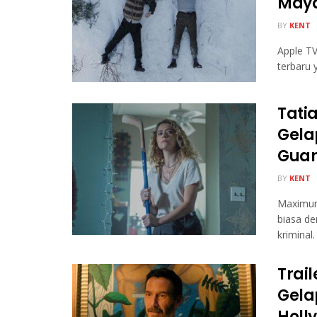
May
BY
KENT
Apple TV
terbaru
Tati
Gela
Guar
BY
KENT
Maximum
biasa d
kriminal.
Trai
Gela
Holl