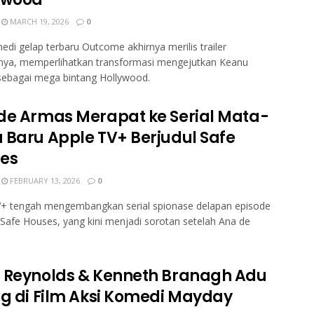
MARCH 19, 2026
0
edi gelap terbaru Outcome akhirnya merilis trailer
nya, memperlihatkan transformasi mengejutkan Keanu
sebagai mega bintang Hollywood.
de Armas Merapat ke Serial Mata-
 Baru Apple TV+ Berjudul Safe
es
FEBRUARY 13, 2026
0
V+ tengah mengembangkan serial spionase delapan episode
 Safe Houses, yang kini menjadi sorotan setelah Ana de
 Reynolds & Kenneth Branagh Adu
ng di Film Aksi Komedi Mayday