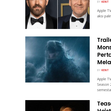
BY
KENT
Apple TV
aksi pal
Trai
Mons
Pert
Mela
BY
KENT
Apple TV
Season 2
semesta
Teas