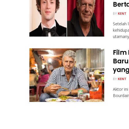
Bert
BY
KENT
Setelah 
kehidup
utamany
Film
Baru
yan
BY
KENT
Aktor i
Bourdain