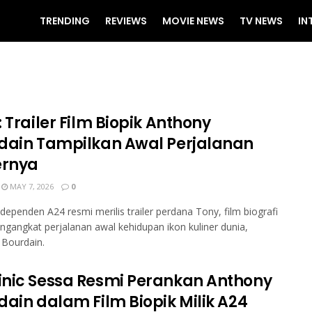
TRENDING
REVIEWS
MOVIE NEWS
TV NEWS
IN
 Trailer Film Biopik Anthony
dain Tampilkan Awal Perjalanan
ernya
MAY 7, 2026
0
ndependen A24 resmi merilis trailer perdana Tony, film biografi
gangkat perjalanan awal kehidupan ikon kuliner dunia,
 Bourdain.
nic Sessa Resmi Perankan Anthony
dain dalam Film Biopik Milik A24