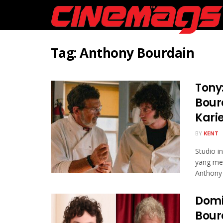
Tag:
Anthony Bourdain
Tony:
Bour
Kari
BY
KENT
Studio i
yang men
Anthony
Domi
Bour