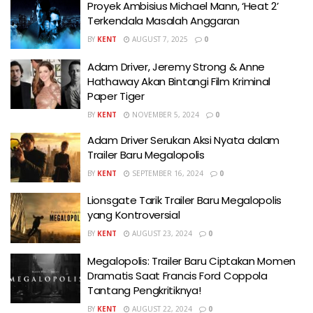
Proyek Ambisius Michael Mann, ‘Heat 2’
Terkendala Masalah Anggaran
BY
KENT
AUGUST 7, 2025
0
Adam Driver, Jeremy Strong & Anne
Hathaway Akan Bintangi Film Kriminal
Paper Tiger
BY
KENT
NOVEMBER 5, 2024
0
Adam Driver Serukan Aksi Nyata dalam
Trailer Baru Megalopolis
BY
KENT
SEPTEMBER 16, 2024
0
Lionsgate Tarik Trailer Baru Megalopolis
yang Kontroversial
BY
KENT
AUGUST 23, 2024
0
Megalopolis: Trailer Baru Ciptakan Momen
Dramatis Saat Francis Ford Coppola
Tantang Pengkritiknya!
BY
KENT
AUGUST 22, 2024
0