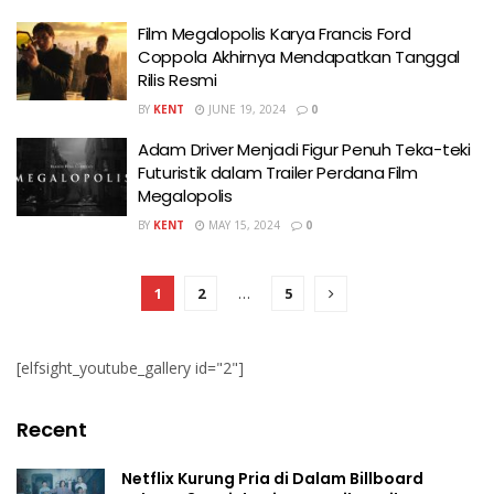
Film Megalopolis Karya Francis Ford
Coppola Akhirnya Mendapatkan Tanggal
Rilis Resmi
BY
KENT
JUNE 19, 2024
0
Adam Driver Menjadi Figur Penuh Teka-teki
Futuristik dalam Trailer Perdana Film
Megalopolis
BY
KENT
MAY 15, 2024
0
1
2
…
5
[elfsight_youtube_gallery id="2"]
Recent
Netflix Kurung Pria di Dalam Billboard