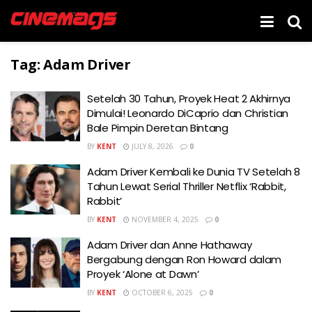
Tag:
Adam Driver
Setelah 30 Tahun, Proyek Heat 2 Akhirnya
Dimulai! Leonardo DiCaprio dan Christian
Bale Pimpin Deretan Bintang
BY
KENT
JULY 8, 2026
0
Adam Driver Kembali ke Dunia TV Setelah 8
Tahun Lewat Serial Thriller Netflix ‘Rabbit,
Rabbit’
BY
KENT
NOVEMBER 4, 2025
0
Adam Driver dan Anne Hathaway
Bergabung dengan Ron Howard dalam
Proyek ‘Alone at Dawn’
BY
KENT
OCTOBER 6, 2025
0