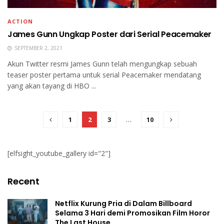
ACTION
James Gunn Ungkap Poster dari Serial Peacemaker
SEPTEMBER 2, 2021
Akun Twitter resmi James Gunn telah mengungkap sebuah
teaser poster pertama untuk serial Peacemaker mendatang
yang akan tayang di HBO ...
1
2
3
…
10
[elfsight_youtube_gallery id="2"]
Recent
Netflix Kurung Pria di Dalam Billboard
Selama 3 Hari demi Promosikan Film Horor
The Last House