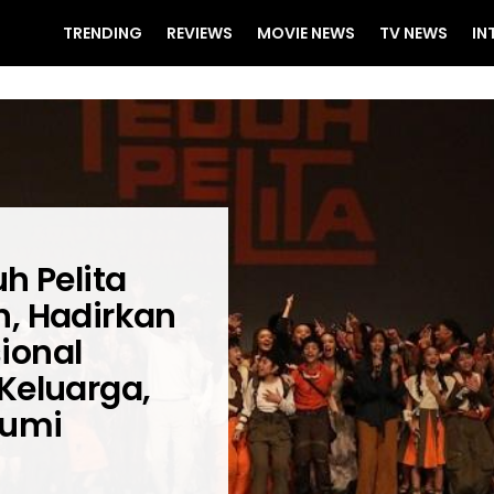
TRENDING
REVIEWS
MOVIE NEWS
TV NEWS
IN
h Pelita
, Hadirkan
ional
Keluarga,
Bumi