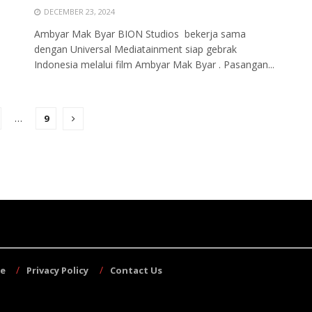
DECEMBER 23, 2024
Ambyar Mak Byar BION Studios bekerja sama
dengan Universal Mediatainment siap gebrak
Indonesia melalui film Ambyar Mak Byar . Pasangan...
…
9
se
Privacy Policy
Contact Us